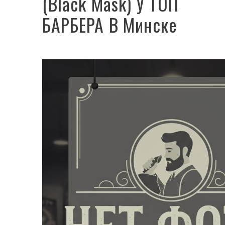
(Black Mask) У ТОП
БАРБЕРА В Минске