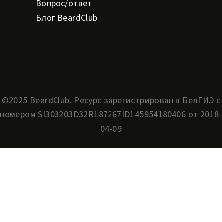
Вопрос/ответ
Блог BeardClub
©2025 BeardClub. Ресурс зарегистрирован в БелГИЭ с
номером SI303203D32R187267ID145954180406 от ‎2018-
04-09