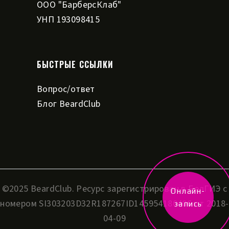
ООО "БарберсКлаб"
УНП 193098415
БЫСТРЫЕ ССЫЛКИ
Вопрос/ответ
Блог BeardClub
©2025 BeardClub. Ресурс зарегистрирован в БелГИЭ с
Онлайн-
номером SI303203D32R187267ID145954180406 от ‎2018-
запись
04-09